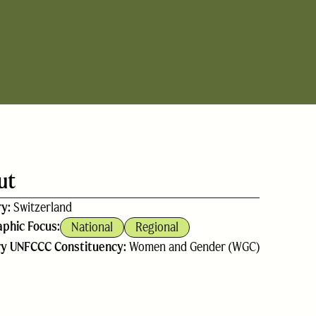
ut
ry:
Switzerland
phic Focus:
National
Regional
ry UNFCCC Constituency:
Women and Gender (WGC)