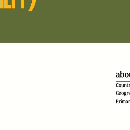
abo
Count
Geogra
Prima