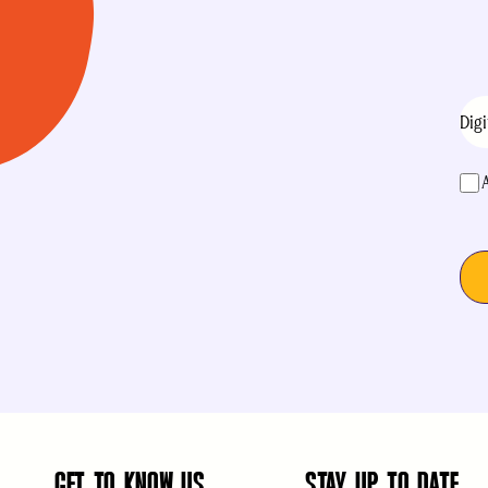
E-
mail
acei
GET TO KNOW US
STAY UP TO DATE