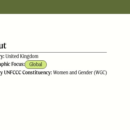
ut
ry:
United Kingdom
phic Focus:
Global
ry UNFCCC Constituency:
Women and Gender (WGC)