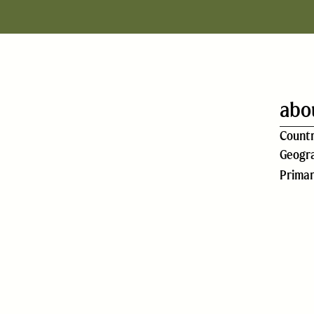
abo
Count
Geogra
Prima