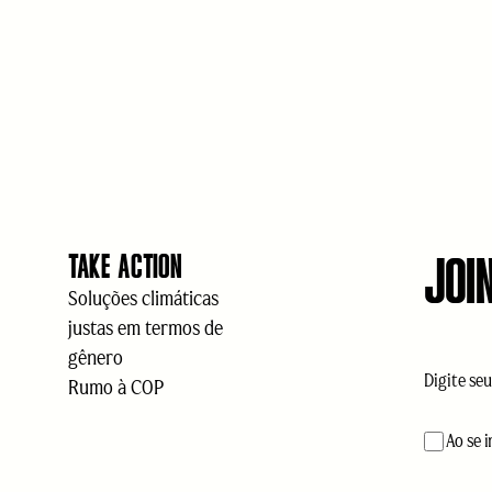
JOI
TAKE ACTION
Soluções climáticas
justas em termos de
gênero
E-
Rumo à COP
mail
(obrig
aceitação
Ao se 